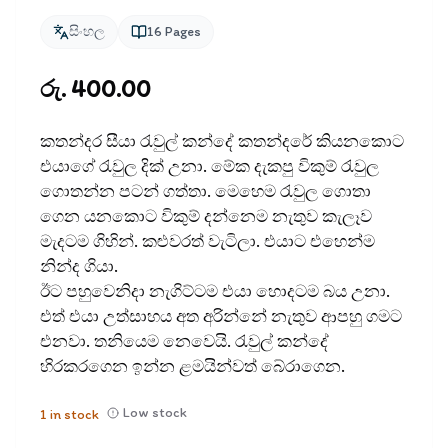
සිංහල
16
Pages
රු. 400.00
කතන්දර සීයා රැවුල් කන්දේ කතන්දරේ කියනකොට
එයාගේ රැවුල දික් උනා. මේක දැකපු විකුම් රැවුල
ගොතන්න පටන් ගත්තා. මෙහෙම රැවුල ගොතා
ගෙන යනකොට විකුම් දන්නෙම නැතුව කැලෑව
මැදටම ගිහින්. කළුවරත් වැටිලා. එයාට එහෙන්ම
නින්ද ගියා.
ඊට පහුවෙනිදා නැගිට්ටම එයා හොදටම බය උනා.
එත් එයා උත්සාහය අත අරින්නේ නැතුව ආපහු ගමට
එනවා. තනියෙම නෙවෙයි. රැවුල් කන්දේ
හිරකරගෙන ඉන්න ළමයින්වත් බේරාගෙන.
Low stock
1
in stock