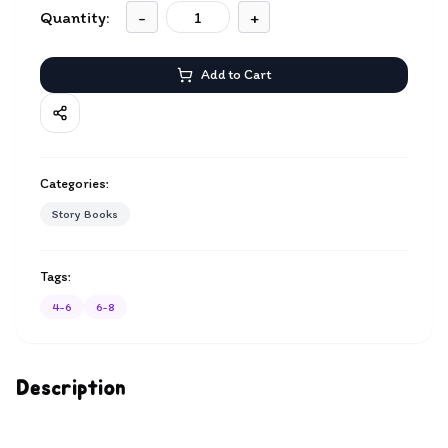
Quantity:
-
+
Add to Cart
Categories:
Story Books
Tags:
4-6
6-8
Description