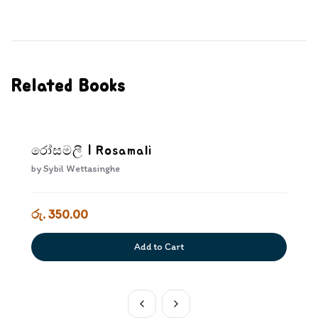
Related Books
රෝසමලී | Rosamali
by
Sybil Wettasinghe
රු. 350.00
Add to Cart