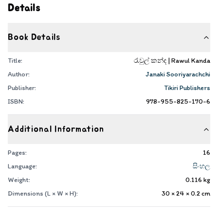
Details
Book Details
Title:
රැවුල් කන්ද | Rawul Kanda
Author:
Janaki Sooriyarachchi
Publisher:
Tikiri Publishers
ISBN:
978-955-825-170-6
Additional Information
Pages:
16
Language:
සිංහල
Weight:
0.116
kg
Dimensions (L × W × H):
30 × 24 × 0.2
cm