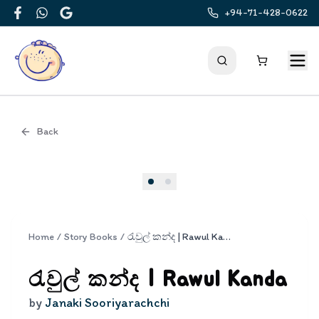
+94-71-428-0622
Facebook
WhatsApp
Google
Back
Cover
Home
/
Story Books
/
රැවුල් කන්ද | Rawul Kanda
රැවුල් කන්ද | Rawul Kanda
by
Janaki Sooriyarachchi