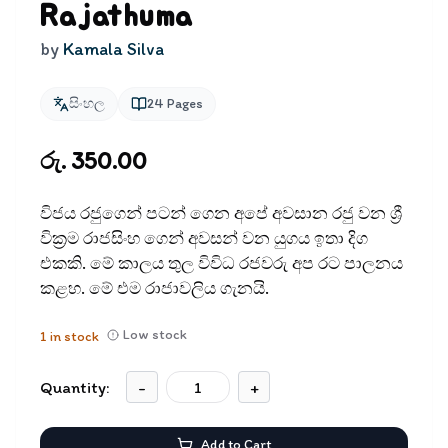
Rajathuma
by
Kamala Silva
සිංහල
24
Pages
රු. 350.00
විජය රජුගෙන් පටන් ගෙන අපේ අවසාන රජු වන ශ්‍රී
වික්‍රම රාජසිංහ ගෙන් අවසන් වන යුගය ඉතා දිග
එකකි. මේ කාලය තුල විවිධ රජවරු අප රට පාලනය
කළහ. මේ එම රාජාවලිය ගැනයි.
Low stock
1
in stock
Quantity:
-
+
Add to Cart