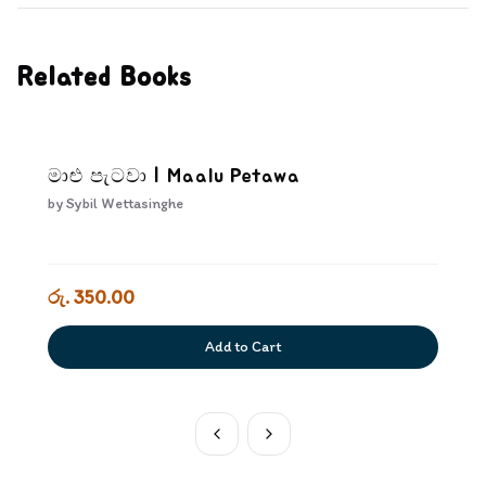
Related Books
මාළු පැටවා | Maalu Petawa
by
Sybil Wettasinghe
රු. 350.00
Add to Cart