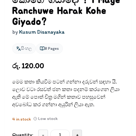
කොහේ ගියාදෝ ? | Mage
Ranchuwe Harak Kohe
Giyado?
by
Kusum Disanayaka
සිංහල
8
Pages
රු. 120.00
මෙම කතා කියවීම පටන් ගන්නා දරුවන් සඳ​හා යි.
ලොව වටා රසවත් ජන කතා පදනම් කරගෙන ලියා
ඇති මේ පොත් චිත‍්‍ර මගින් කතාව පහසුවෙන්
අවබෝධ කර ගන්නා අයුරින් ලියා ඇත.
Low stock
4
in stock
Quantity:
-
+