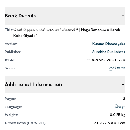
Book Details
Title:
මගේ රංචුවෙ හරක් කොහේ ගියාදෝ ? | Mage Ranchuwe Harak
Kohe Giyado?
Author:
Kusum Disanayaka
Publisher:
Sumitha Publishers
ISBN:
978-955-696-172-0
Series:
පුංචි කතා
Additional Information
Pages:
8
Language:
සිංහල
Weight:
0.075
kg
Dimensions (L × W × H):
31 × 22.5 × 0.1
cm