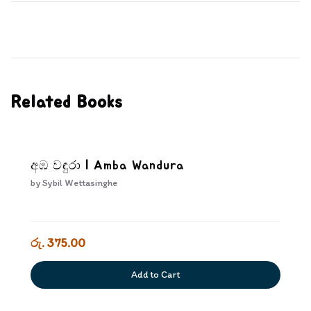
Related Books
අඹ වඳුරා | Amba Wandura
by
Sybil Wettasinghe
රු. 375.00
Add to Cart