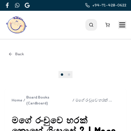
+94-71-428-0622
Facebook
WhatsApp
Google
Back
Cover
Board Books
Home
/
/
මගේ රංචුවෙ හරක් කොහේ ගියාදෝ ? | Mage Ranchuwe Harak Kohe Giyado?
(Cardboard)
මගේ රංචුවෙ හරක්