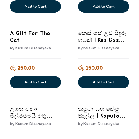
Add to Cart
Add to Cart
A Gift For The
කෙස් ගස් උඩ පිදුරු
Cat
ගසක් | Kes Gas
Uda Piduru Gasak
by
Kusum Disanayaka
by
Kusum Disanayaka
රු. 250.00
රු. 150.00
Add to Cart
Add to Cart
උගත මනා
කපුටා සහ කේජු
සිල්පයමයි මතු
කෑල්ල | Kaputa
රැකෙනා | Ugatha
Saha Keju Kalla
by
Kusum Disanayaka
by
Kusum Disanayaka
Mana Silpayamayi
Mathu Rakena