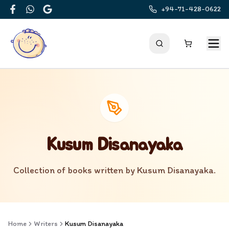
+94-71-428-0622
Facebook
WhatsApp
Google
Kusum Disanayaka
Collection of books written by
Kusum Disanayaka
.
Home
Writers
Kusum Disanayaka