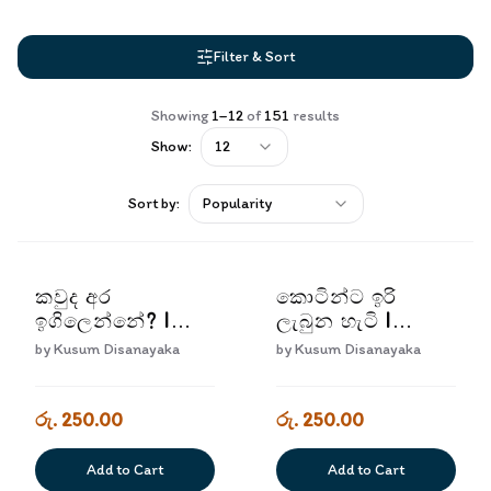
Filter & Sort
Showing
1
–
12
of
151
results
Show:
12
Sort by:
Popularity
කවුද අර
කොටින්ට ඉරි
ඉගිලෙන්නේ? |
ලැබුන හැටි |
Kavuda Ara
Kotinta Iri Labuna
by
Kusum Disanayaka
by
Kusum Disanayaka
Igilenne?
Hati
රු. 250.00
රු. 250.00
Add to Cart
Add to Cart