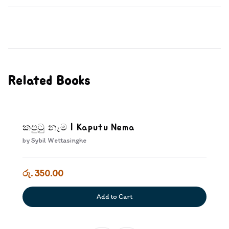
Related Books
කපුටු නෑම | Kaputu Nema
by
Sybil Wettasinghe
රු. 350.00
Add to Cart