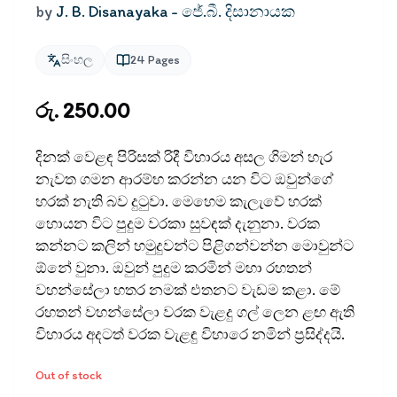
by
J. B. Disanayaka - ජේ.බී. දිසානායක
සිංහල
24
Pages
රු. 250.00
දිනක් වෙළඳ පිරිසක් රිදී විහාරය අසල ගිමන් හැර
නැවත ගමන ආරම්භ කරන්න යන විට ඔවුන්ගේ
හරක් නැති බව දුටුවා. මෙහෙම කැලැවේ හරක්
හොයන විට පුදුම වරකා සුවඳක් දැනුනා. වරක
කන්නට කලින් හමුදුවන්ට පිළිගන්වන්න මොවුන්ට
ඕනේ වුනා. ඔවුන් පුදුම කරමින් මහා රහතන්
වහන්සේලා හතර නමක් එතනට වැඩම කළා. මේ
රහතන් වහන්සේලා වරක වැළදු ගල් ලෙන ළඟ ඇති
විහාරය අදටත් වරක වැළඳු විහාරෙ නමින් ප්‍රසිද්දයි.
Out of stock