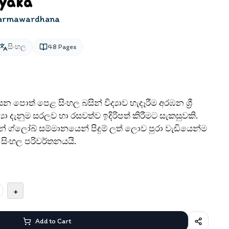
yaka
Dharmawardhana
සිංහල
48
Pages
 යන පොත් පෙළ සිංහල බසින් විද්‍යාව හැදෑරීම අරඹන ශ්‍රී
්‍යා දැනුම සරලව හා රසවත්ව ඉදිරිපත් කිරීමට සැකසුවකි.
ග්ලෝබ් සම්මානයෙන් පිදුම් ලත් ලොව පුරා වැඩියෙන්ම
ිංහල පරිවර්තනයයි.
+
Add to Cart