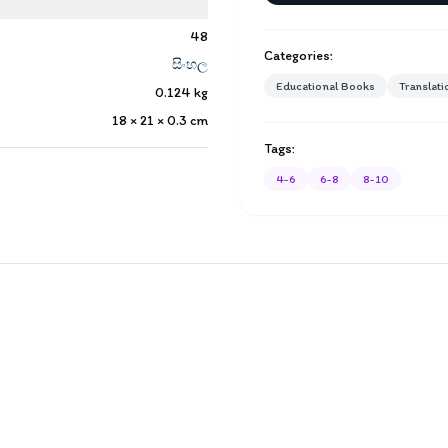
48
Categories:
සිංහල
Educational Books
Translati
0.124
kg
18 × 21 × 0.3
cm
Tags:
4-6
6-8
8-10