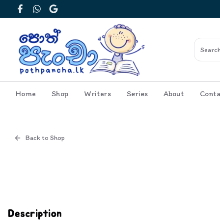
Facebook
WhatsApp
Google
Home
Shop
Writers
Series
About
Conta
Back to Shop
Cover
Inside View
Description