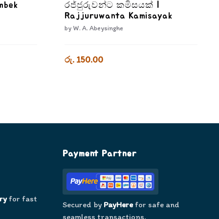
mbek
රජ්ජුරුවන්ට කමිසයක් |
Rajjuruwanta Kamisayak
by
W. A. Abeysinghe
රු. 150.00
Payment Partner
ry
for fast
Secured by
PayHere
for safe and
seamless transactions.