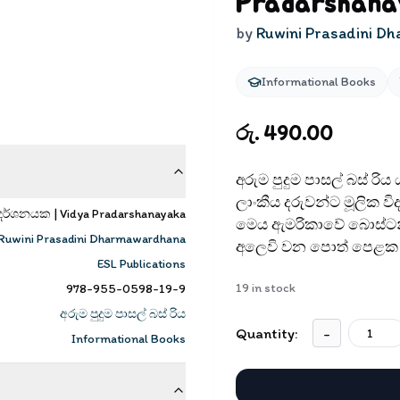
Pradarshana
by
Ruwini Prasadini 
Informational Books
රු. 490.00
අරුම පුදුම පාසල් බස් රිය
ලාංකීය දරුවන්ට මූලික විද
 ප්‍රදර්ශනයක | Vidya Pradarshanayaka
මෙය ඇමරිකාවේ බොස්ටන් 
Ruwini Prasadini Dharmawardhana
අලෙවි වන පොත් පෙළක ස
ESL Publications
19
in stock
978-955-0598-19-9
අරුම පුදුම පාසල් බස් රිය
Quantity:
-
Informational Books