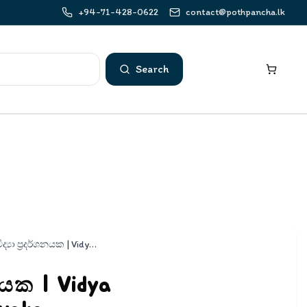
+94-71-428-0622
contact@pothpancha.lk
Search
විද්‍යා ප්‍රදර්ශනයක | Vidya Pradarshanayaka
්ශනයක | Vidya