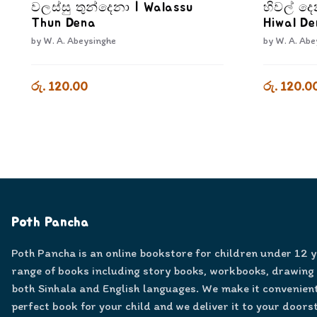
වලස්සු තුන්දෙනා | Walassu
හිවල් දෙ
Thun Dena
Hiwal De
by
W. A. Abeysinghe
by
W. A. Abe
රු. 120.00
රු. 120.0
Poth Pancha
Poth Pancha is an online bookstore for children under 12 
range of books including story books, workbooks, drawing
both Sinhala and English languages. We make it convenient
perfect book for your child and we deliver it to your doors