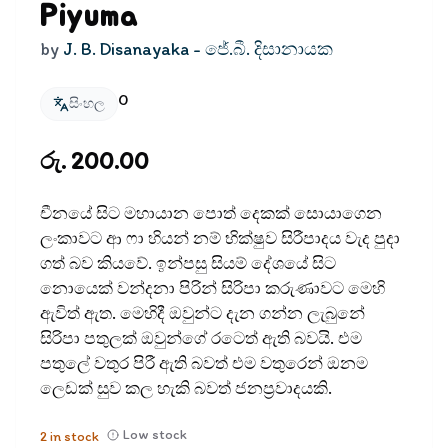
Piyuma
by
J. B. Disanayaka - ජේ.බී. දිසානායක
0
සිංහල
රු. 200.00
චීනයේ සිට මහායාන පොත් දෙකක් සොයාගෙන
ලංකාවට ආ ෆා හියන් නම් භික්ෂුව සිරීපාදය වැද පුදා
ගත් බව කියවේ. ඉන්පසු සියම් දේශයේ සිට
නොයෙක් වන්දනා පිරින් සිරිපා කරුණාවට මෙහි
ඇවිත් ඇත. මෙහිදී ඔවුන්ට දැන ගන්න ලැබුනේ
සිරිපා පතුලක් ඔවුන්ගේ රටෙත් ඇති බවයි. එම
පතුලේ වතුර පිරී ඇති බවත් එම වතුරෙන් ඔනම
ලෙඩක් සුව කල හැකි බවත් ජනප්‍රවාදයකි.
Low stock
2
in stock