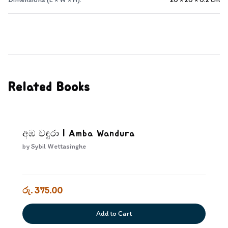
Related Books
අඹ වඳුරා | Amba Wandura
by
Sybil Wettasinghe
රු. 375.00
Add to Cart