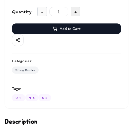
Quantity:
-
+
Add to Cart
Categories:
Story Books
Tags:
0-4
4-6
6-8
Description