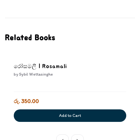
Related Books
රෝසමලී | Rosamali
by
Sybil Wettasinghe
රු. 350.00
Add to Cart