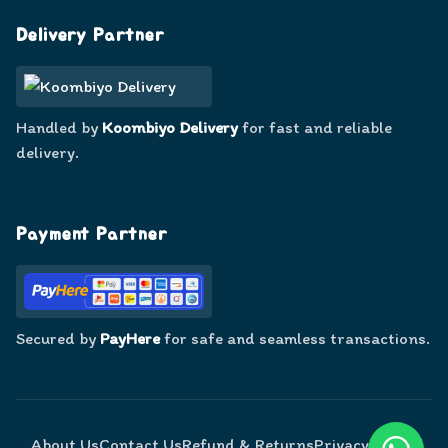
Facebook
WhatsApp
Google
Delivery Partner
Handled by
Koombiyo Delivery
for fast and reliable
delivery.
Payment Partner
Secured by
PayHere
for safe and seamless transactions.
About Us
Contact Us
Refund & Returns
Privacy Policy