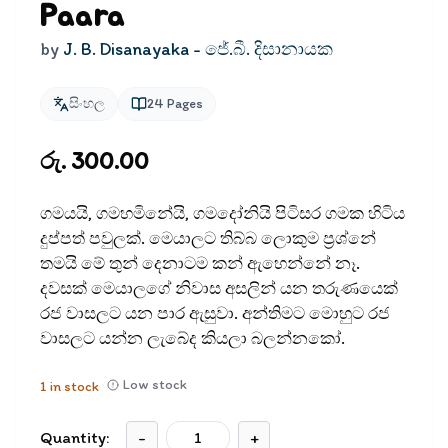
Paara
by
J. B. Disanayaka - ජේ.බී. දිසානායක
සිංහල
24
Pages
රු. 300.00
ගමයයි, ගමහමිනේයි, ගමදෝනියි පිටිසර ගමක හිටිය
දුප්පත් පවුලක්. මෙයාලට තිබ්බ ලොකුම ප්‍රශ්නේ
තමයි මේ තුන් දෙනාටම කන් ඇහෙන්නේ නෑ.
දවසක් මෙයාලගේ නිවාස අසලින් යන තරුණයෙක්
රජ වාසලට යන පාර ඇසුවා. අන්තිමට මොහුට රජ
වාසලට යන්න ලැබේද කියලා බලන්නකෝ.
Low stock
1
in stock
Quantity:
-
+