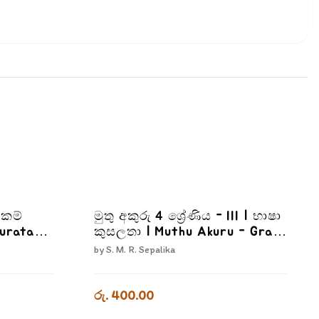
්කම්
මුතු අකුරු 4 ශ්‍රේණිය - III | භාෂා
kurata
කුසලතා | Muthu Akuru - Grade
Adiyara
4-3
by
S. M. R. Sepalika
රු. 400.00