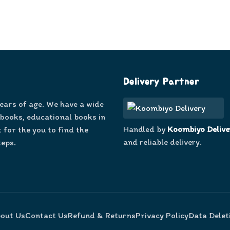
Delivery Partner
years of age. We have a wide
 books, educational books in
Handled by
Koombiyo Delive
 for the you to find the
and reliable delivery.
teps.
out Us
Contact Us
Refund & Returns
Privacy Policy
Data Delet