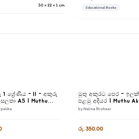
30 × 22 × 1
cm
Educational Books
ු 1 ශ්‍රේණිය - II - අකුරු
මුතු අකුරට පෙර - ඉලක
කුසලතා A5 | Muthu
පළමු අදියර | Muthu A
Akuru Liwime
Pera Ilakkam Palamu 
epalika
by
Nalina Brohear
a - Grade 1-2
0
රු. 350.00