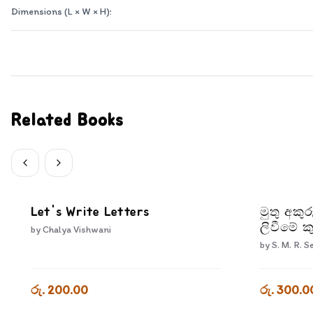
Dimensions (L × W × H):
Related Books
Let's Write Letters
මුතු අකුර
ලිවීමේ 
by
Chalya Vishwani
Akuru - 
by
S. M. R. S
Kusalath
රු. 200.00
රු. 300.0