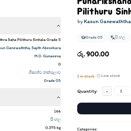
Punarikshan
Pilithuru Si
by
Kasun Ganewaththa
Grade 05
සිංහල
thra Saha Pilithuru Sinhala Grade 5
sun Ganewaththa
,
Sajith Abesekara
රු. 900.00
M.D. Gunasena
0
ශිෂ්‍යත්ව තක්සලාව
Low stock
1
in stock
Grade 05
Quantity:
-
166
සිංහල
0.375
kg
Categories: