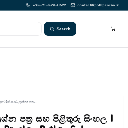
+94-71-428-0622
contact@pothpancha.lk
Search
පුනරීක්ෂණ ප්‍රශ්න පත්‍ර සහ පිළිතුරු සිංහල | Punarikshana Prashna Pathra Saha Pilithuru Sinhala Grade 5
රශ්න පත්‍ර සහ පිළිතුරු සිංහල |