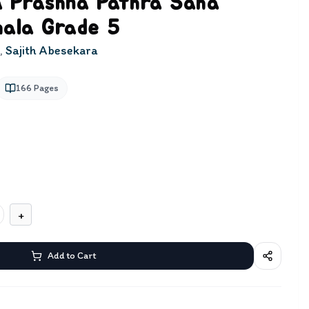
a Prashna Pathra Saha
nhala Grade 5
,
Sajith Abesekara
166
Pages
+
Add to Cart