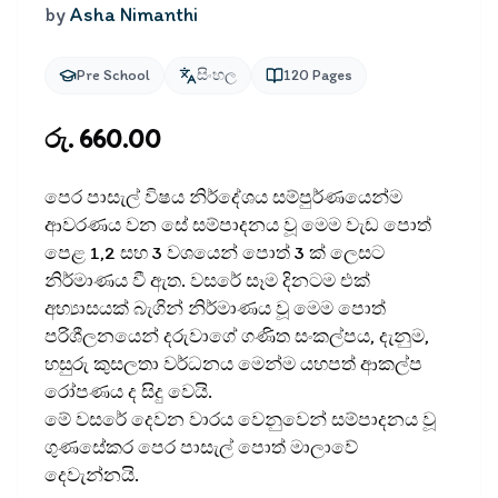
by
Asha Nimanthi
Pre School
සිංහල
120
Pages
රු. 660.00
පෙර පාසැල් විෂය නිර්දේශය සම්පුර්ණයෙන්ම
ආවරණය වන සේ සම්පාදනය වූ මෙම වැඩ පොත්
පෙළ 1,2 සහ 3 වශයෙන් පොත් 3 ක් ලෙසට
නිර්මාණය වී ඇත. වසරේ සෑම දිනටම එක්
අභ්‍යාසයක් බැගින් නිර්මාණය වූ මෙම පොත්
පරිශීලනයෙන් දරුවාගේ ගණිත සංකල්පය, දැනුම,
හසුරු කුසලතා වර්ධනය මෙන්ම යහපත් ආකල්ප
රෝපණය ද සිදු වෙයි.
මේ වසරේ දෙවන වාරය වෙනුවෙන් සම්පාදනය වූ
ගුණසේකර පෙර පාසැල් පොත් මාලාවේ
දෙවැන්නයි.