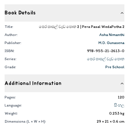
Book Details
Title:
පෙර පාසල් වැඩ පොත 2 | Pera Pasal WedaPotha 2
Author:
Asha Nimanthi
Publisher:
M.D. Gunasena
ISBN:
978-955-21-2613-0
Series:
පෙර පාසල් වැඩ පොත
Grade:
Pre School
Additional Information
Pages:
120
Language:
සිංහල
Weight:
0.253
kg
Dimensions (L × W × H):
29 × 21 × 0.6
cm