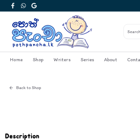
Facebook
WhatsApp
Google
Home
Shop
Writers
Series
About
Conta
Back to Shop
Cover
Inside View
Description