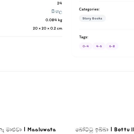
24
Categories:
සිංහල
Story Books
0.084
kg
20 × 20 × 0.2
cm
Tags:
0-4
4-6
6-8
ෑ මාළුවා | Maaluwata
බෝට්ටු ඉබ්බා | Bottu 