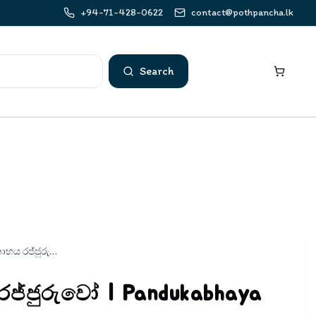
+94-71-428-0622
contact@pothpancha.lk
Search
පණ්ඩුකාභය රජ්ජුරුවෝ | Pandukabhaya Rajjuruwo
ජ්ජුරුවෝ | Pandukabhaya