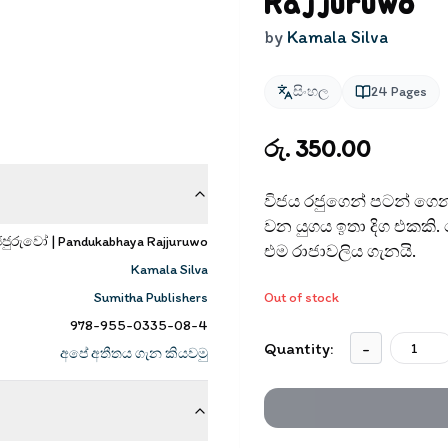
Rajjuruwo
by
Kamala Silva
සිංහල
24
Pages
රු. 350.00
විජය රජුගෙන් පටන් ගෙන අ
වන යුගය ඉතා දිග එකකි
ජුරුවෝ | Pandukabhaya Rajjuruwo
එම රාජාවලිය ගැනයි.
Kamala Silva
Sumitha Publishers
Out of stock
978-955-0335-08-4
Quantity:
-
අපේ අතීතය ගැන කියවමු