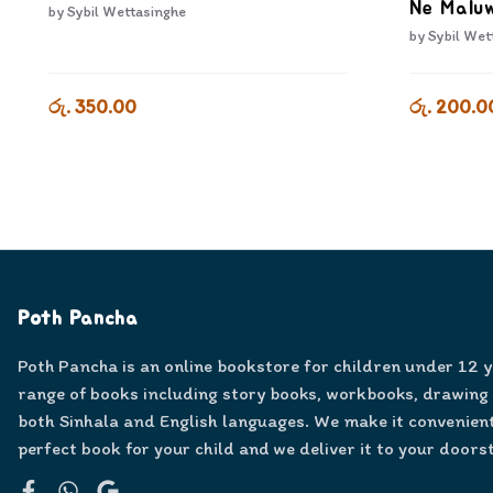
Ne Malu
by
Sybil Wettasinghe
by
Sybil Wet
රු. 350.00
රු. 200.0
Poth Pancha
Poth Pancha is an online bookstore for children under 12 
range of books including story books, workbooks, drawing
both Sinhala and English languages. We make it convenient
perfect book for your child and we deliver it to your doors