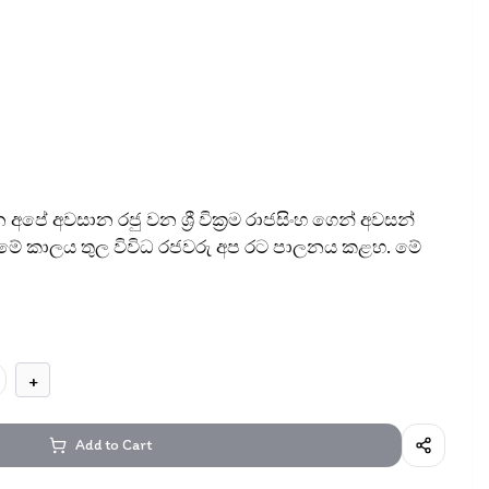
පේ අවසාන රජු වන ශ්‍රී වික්‍රම රාජසිංහ ගෙන් අවසන්
. මේ කාලය තුල විවිධ රජවරු අප රට පාලනය කළහ. මේ
+
Add to Cart