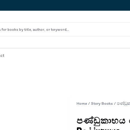
ct
Home
/
Story Books
/
පණ්ඩුකාභය ර