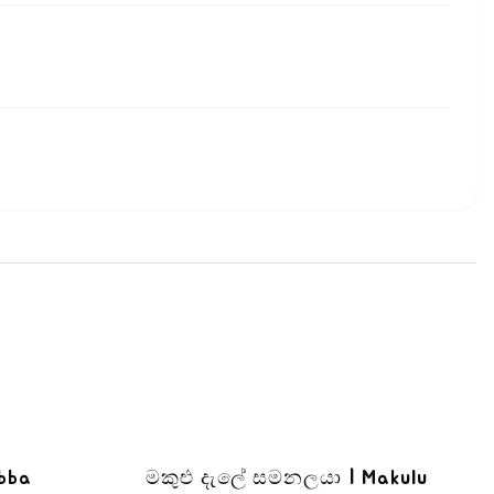
Ibba
මකුළු දැලේ සමනලයා | Makulu