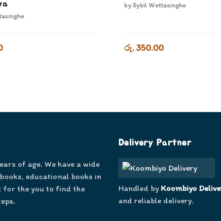
wa
by
Sybil Wettasinghe
tasinghe
0
රු. 350.00
Delivery Partner
years of age. We have a wide
 books, educational books in
Handled by
Koombiyo Delive
 for the you to find the
and reliable delivery.
teps.