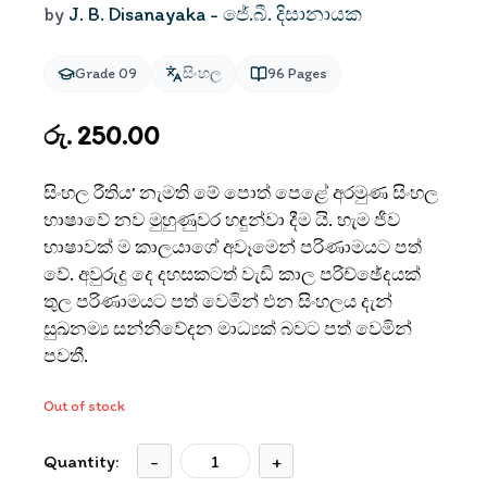
by
J. B. Disanayaka - ජේ.බී. දිසානායක
Grade 09
සිංහල
96
Pages
රු. 250.00
සිංහල රීතිය’ නැමති මේ පොත් පෙළේ අරමුණ සිංහල
භාෂාවේ නව මුහුණුවර හඳුන්වා දීම යි. හැම ජීව
භාෂාවක් ම කාලයාගේ අවෑමෙන් පරිණාමයට පත්
වේ. අවුරුදු දෙ දහසකටත් වැඩි කාල පරිච්ඡේදයක්
තුල පරිණාමයට පත් වෙමින් එන සිංහලය දැන්
සුඛනම්‍ය සන්නිවේදන මාධ්‍යක් බවට පත් වෙමින්
පවතී.
Out of stock
Quantity:
-
+