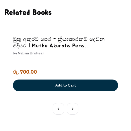
Related Books
මුතු අකුරට පෙර - ක්‍රියාකාරකම් දෙවන
අදියර | Muthu Akurata Pera
Kriyakarakam Dewana Adiyara
by
Nalina Brohear
රු. 700.00
Add to Cart