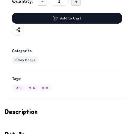
Quantity:
-
+
Add to Cart
Categories:
Story Books
Tags:
0-4
4-6
6-8
Description