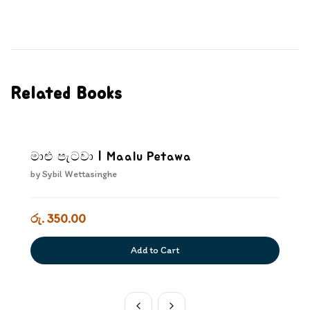
Related Books
මාළු පැටවා | Maalu Petawa
by
Sybil Wettasinghe
රු. 350.00
Add to Cart