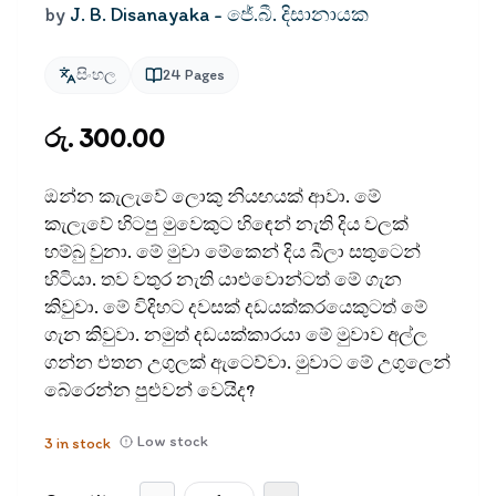
by
J. B. Disanayaka - ජේ.බී. දිසානායක
සිංහල
24
Pages
රු. 300.00
ඔන්න කැලැවේ ලොකු නියඟයක් ආවා. මේ
කැලැවේ හිටපු මුවෙකුට හිඳෙන් නැති දිය වලක්
හම්බු වුනා. මේ මුවා මේකෙන් දිය බීලා සතුටෙන්
හිටියා. තව වතුර නැති යාළුවොන්ටත් මේ ගැන
කිවුවා. මේ විදිහට දවසක් දඩයක්කරයෙකුටත් මේ
ගැන කිවුවා. නමුත් දඩයක්කාරයා මේ මුවාව අල්ල
ගන්න එතන උගුලක් ඇටෙව්වා. මුවාට මේ උගුලෙන්
බේරෙන්න පුළුවන් වෙයිද?
Low stock
3
in stock