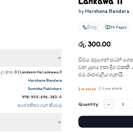
Lankawa II
by
Harshana Bandara
සිංහල
24
Pages
රු. 300.00
විජය රජුගෙන් පටන් ගෙන අ
වන යුගය ඉතා දිග එකකි
ලංකාව II | Landesin Ha Lankawa II
එම රාජාවලිය ගැනයි.
Harshana Bandara
Low stock
Sumitha Publishers
2
in stock
978-955-696-383-0
Quantity:
-
අපේ අතීතය ගැන කියවමු