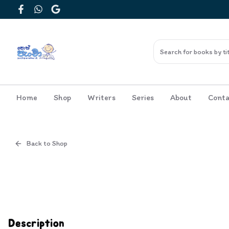
Facebook
WhatsApp
Google
Home
Shop
Writers
Series
About
Conta
Back to Shop
Cover
Inside View
Description