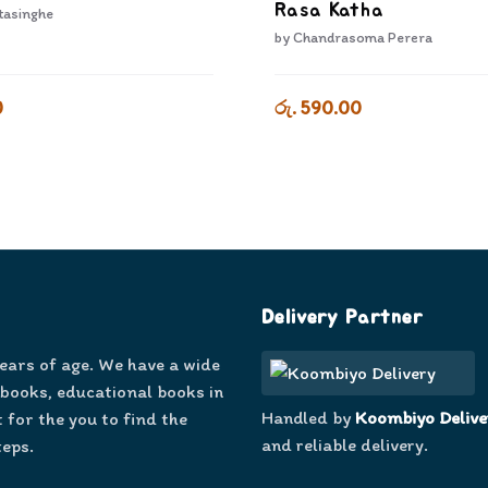
Rasa Katha
tasinghe
by
Chandrasoma Perera
0
රු. 590.00
Delivery Partner
years of age. We have a wide
 books, educational books in
Handled by
Koombiyo Delive
 for the you to find the
and reliable delivery.
teps.