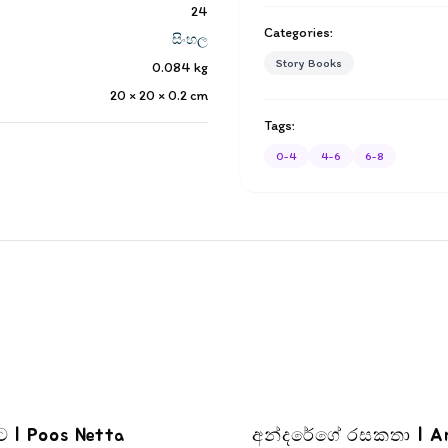
24
Categories:
සිංහල
Story Books
0.084
kg
20 × 20 × 0.2
cm
Tags:
0-4
4-6
6-8
්ට | Poos Netta
අන්දරේගේ රසකතා | A