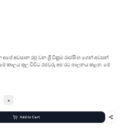
පේ අවසාන රජු වන ශ්‍රී වික්‍රම රාජසිංහ ගෙන් අවසන්
. මේ කාලය තුල විවිධ රජවරු අප රට පාලනය කළහ. මේ
+
Add to Cart