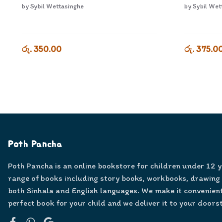
by
Sybil Wettasinghe
by
Sybil Wet
රු. 350.00
රු. 375.0
Poth Pancha
Poth Pancha is an online bookstore for children under 12 
range of books including story books, workbooks, drawing
both Sinhala and English languages. We make it convenient
perfect book for your child and we deliver it to your doors