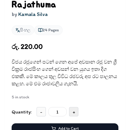
Rajathuma
by
Kamala Silva
සිංහල
24
Pages
රු. 220.00
විජය රජුගෙන් පටන් ගෙන අපේ අවසාන රජු වන ශ්‍රී
වික්‍රම රාජසිංහ ගෙන් අවසන් වන යුගය ඉතා දිග
එකකි. මේ කාලය තුල විවිධ රජවරු අප රට පාලනය
කළහ. මේ එම රාජාවලිය ගැනයි.
5
in stock
Quantity:
-
+
Add to Cart