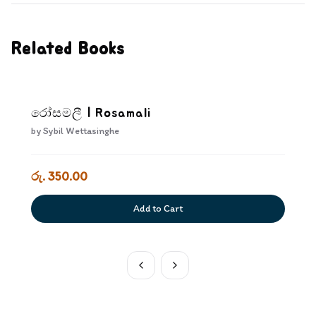
Related Books
රෝසමලී | Rosamali
by
Sybil Wettasinghe
රු. 350.00
Add to Cart