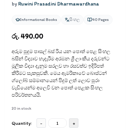
by
Ruwini Prasadini Dharmawardhana
Informational Books
සිංහල
40
Pages
රු. 490.00
අරුම පුදුම පාසල් බස් රිය යන පොත් පෙළ සිංහල
බසින් විද්‍යාව හැදෑරීම අරඹන ශ්‍රී ලාංකීය දරුවන්ට
මූලික විද්‍යා දැනුම සරලව හා රසවත්ව ඉදිරිපත්
කිරීමට සැකසුවකි. මෙය ඇමරිකාවේ බොස්ටන්
ග්ලෝබ් සම්මානයෙන් පිදුම් ලත් ලොව පුරා
වැඩියෙන්ම අලෙවි වන පොත් පෙළක සිංහල
පරිවර්තනයයි.
20
in stock
Quantity:
-
+