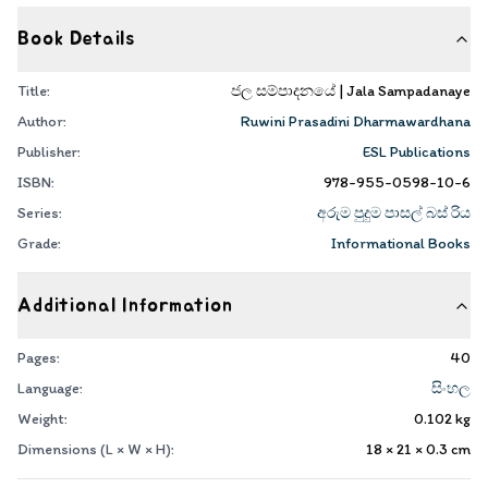
Book Details
Title:
ජල සම්පාදනයේ | Jala Sampadanaye
Author:
Ruwini Prasadini Dharmawardhana
Publisher:
ESL Publications
ISBN:
978-955-0598-10-6
Series:
අරුම පුදුම පාසල් බස් රිය
Grade:
Informational Books
Additional Information
Pages:
40
Language:
සිංහල
Weight:
0.102
kg
Dimensions (L × W × H):
18 × 21 × 0.3
cm