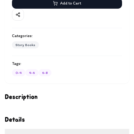
Add to Cart
Categories:
Story Books
Tags:
0-4
4-6
6-8
Description
Details