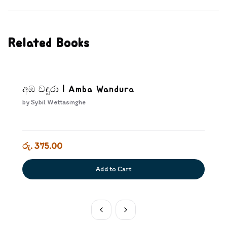
Related Books
අඹ වඳුරා | Amba Wandura
by
Sybil Wettasinghe
රු. 375.00
Add to Cart