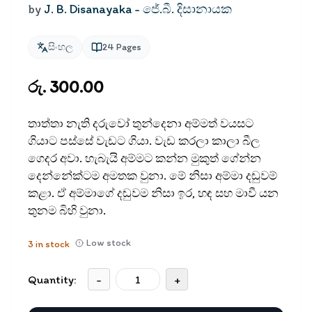
by
J. B. Disanayaka - ජේ.බී. දිසානායක
සිංහල
24
Pages
රු. 300.00
තාත්තා නැති දරුවෝ තුන්දෙනා අම්මත් වයසට
ගියාට පස්සේ වැඩට ගියා. වැඩ කරලා කාලා බීල
ගෙදර අවා. හැබැයි අම්මට කන්න මුකුත් ගේන්න
දෙන්නේක්ටම අමතක වුනා. මේ නිසා අම්මා දඬුවම්
කළා. ඒ අම්මාගේ දඬුවම නිසා ඉර, හඳ සහ මාවී යන
තුනම බිහි වුනා.
Low stock
3
in stock
Quantity:
-
+