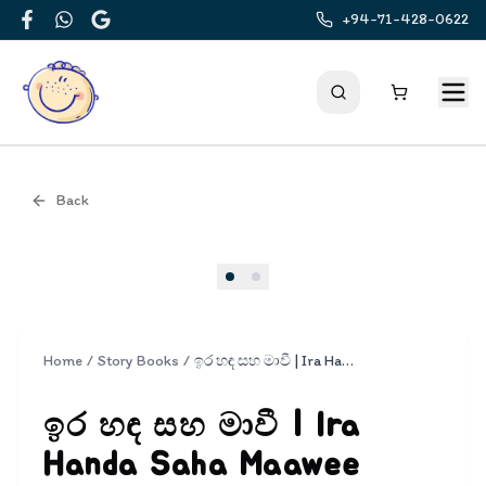
+94-71-428-0622
Facebook
WhatsApp
Google
Back
Cover
Home
/
Story Books
/
ඉර හඳ සහ මාවී | Ira Handa Saha Maawee
ඉර හඳ සහ මාවී | Ira
Handa Saha Maawee