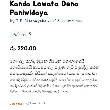
Kanda Lowata Dena
Paniwidaya
by
J. B. Disanayaka - ජේ.බී. දිසානායක
0
සිංහල
රු. 220.00
ගොංගල කන්ද මුදුනේ තිබෙන ගොනාගෙයි
ගොවියගෙයි හැඩයේ ගල සැදුණු හැටි පැහැදිලි කරන
ජනප්‍රවාදයකි. තිරිසන් සතුන්ගෙන් කන්න බොන්න
නොදී වැඩ ගන්න එක වැරදී වගේම ඔවුන්ට ආදරය
කරුණාව ලබාදී ඔවුන්ව රැක ගැනීම අපගේ යුතුකම
බවද මෙයින් අපට මතක් කර දෙයි.
Low stock
2
in stock