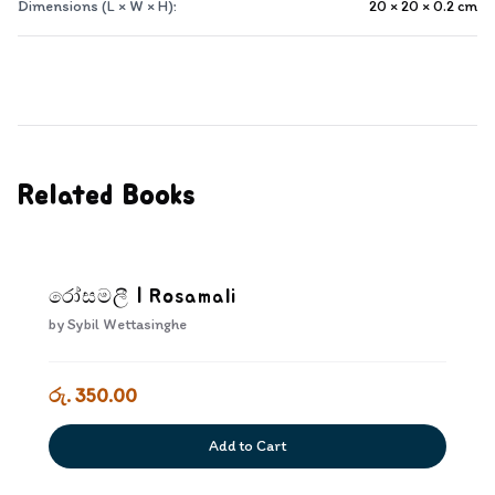
Dimensions (L × W × H):
20 × 20 × 0.2
cm
Related Books
රෝසමලී | Rosamali
by
Sybil Wettasinghe
රු. 350.00
Add to Cart