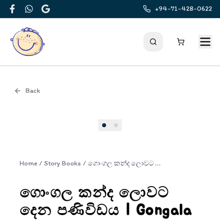
+94-71-428-0622
Facebook
WhatsApp
Google
Back
Cover
Home
/
Story Books
/
ගොංගල කන්ද ලොවට දෙන පණිවිඩය | Gongala Kanda Lowata Dena Paniwidaya
ගොංගල කන්ද ලොවට
දෙන පණිවිඩය | Gongala