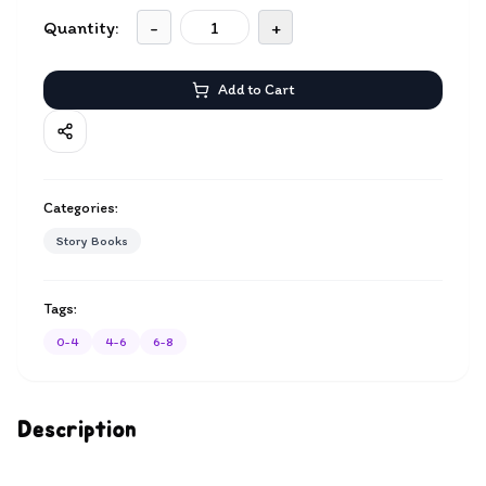
Quantity:
-
+
Add to Cart
Categories:
Story Books
Tags:
0-4
4-6
6-8
Description