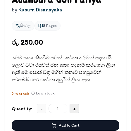
Adambara Gon Patiya
by
Kusum Disanayaka
සිංහල
8
Pages
රු. 250.00
මෙම කතා කියවීම පටන් ගන්නා දරුවන් සඳ​හා යි.
ලොව වටා රසවත් ජන කතා පදනම් කරගෙන ලියා
ඇති මේ පොත් චිත‍්‍ර මගින් කතාව පහසුවෙන්
අවබෝධ කර ගන්නා අයුරින් ලියා ඇත.
Low stock
2
in stock
Quantity:
-
+
Add to Cart