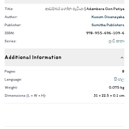
Title:
ආඩම්බර ගෝන පැටියා | Adambara Gon Patiya
Author:
Kusum Disanayaka
Publisher:
Sumitha Publishers
ISBN:
978-955-696-109-6
Series:
පුංචි කතා
Additional Information
Pages:
8
Language:
සිංහල
Weight:
0.075
kg
Dimensions (L × W × H):
31 × 22.5 × 0.1
cm