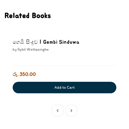
Related Books
ගෙඹි සිංදුව | Gembi Sinduwa
by
Sybil Wettasinghe
රු. 350.00
Add to Cart