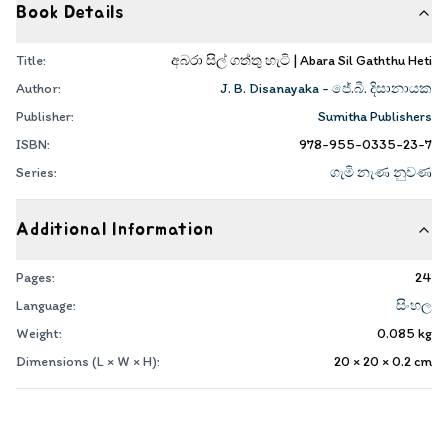
Book Details
Title:
අබරා සිල් ගත්තු හැටි | Abara Sil Gaththu Heti
Author:
J. B. Disanayaka - ජේ.බී. දිසානායක
Publisher:
Sumitha Publishers
ISBN:
978-955-0335-23-7
Series:
ගැමි නැණ නුවණ
Additional Information
Pages:
24
Language:
සිංහල
Weight:
0.085
kg
Dimensions (L × W × H):
20 × 20 × 0.2
cm