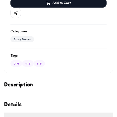
Add to Cart
Categories:
Story Books
Tags:
0-4
4-6
6-8
Description
Details