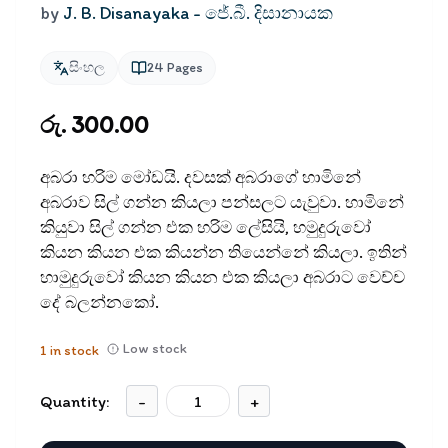
by
J. B. Disanayaka - ජේ.බී. දිසානායක
සිංහල
24
Pages
රු. 300.00
අබරා හරිම මෝඩයි. දවසක් අබරාගේ හාමිනේ
අබරාව සිල් ගන්න කියලා පන්සලට යැවුවා. හාමිනේ
කියුවා සිල් ගන්න එක හරිම ලේසියි, හමුදුරුවෝ
කියන කියන එක කියන්න තියෙන්නේ කියලා. ඉතින්
හාමුදුරුවෝ කියන කියන එක කියලා අබරාට වෙච්ච
දේ බලන්නකෝ.
Low stock
1
in stock
Quantity:
-
+