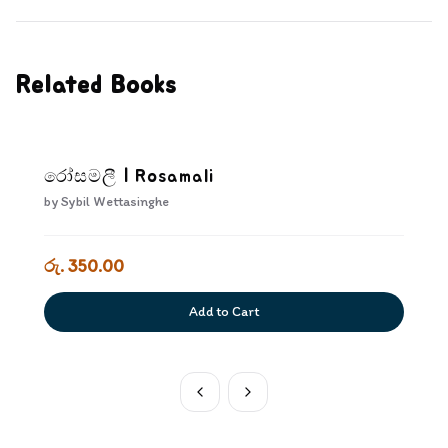
Related Books
රෝසමලී | Rosamali
by
Sybil Wettasinghe
රු. 350.00
Add to Cart