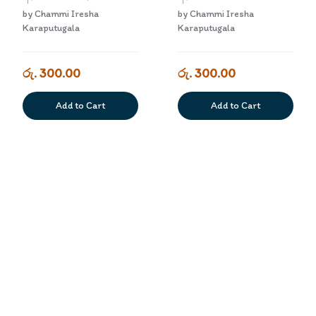
Lama Arakshawa
Lama Arakshawa
by
Chammi Iresha
by
Chammi Iresha
Saha Achara
Saha Achara
Karaputugala
Karaputugala
Widhi 7
Widhi 8
රු. 300.00
රු. 300.00
Add to Cart
Add to Cart