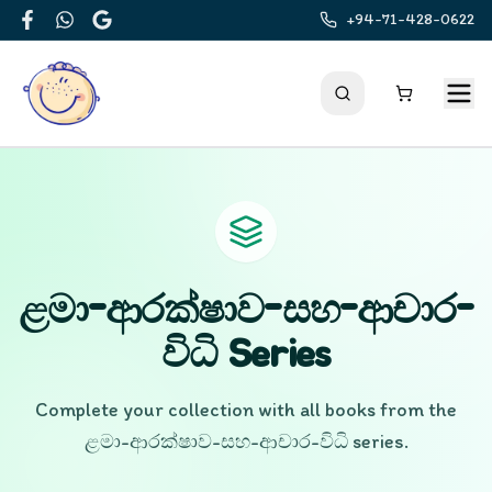
+94-71-428-0622
Facebook
WhatsApp
Google
ළමා-ආරක්ෂාව-සහ-ආචාර-
විධි
Series
Complete your collection with all books from the
ළමා-ආරක්ෂාව-සහ-ආචාර-විධි
series.