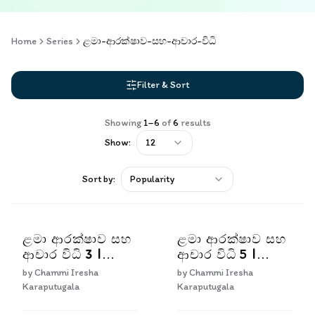
Home
Series
ළමා-ආරක්ෂාව-සහ-ආචාර-විධි
Filter & Sort
Showing
1
–
6
of
6
results
Show:
12
Sort by:
Popularity
ළමා ආරක්ෂාව සහ
ළමා ආරක්ෂාව සහ
ආචාර විධි 3 |
ආචාර විධි 5 |
Lama Arakshawa
Lama Arakshawa
by
Chammi Iresha
by
Chammi Iresha
Saha Achara
Saha Achara
Karaputugala
Karaputugala
Widhi 3
Widhi 5