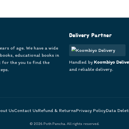
Delivery Partner
years of age. We have a wide
 books, educational books in
Handled by
Koombiyo Delive
 for the you to find the
and reliable delivery.
teps.
out Us
Contact Us
Refund & Returns
Privacy Policy
Data Delet
©
2026
Poth Pancha. All rights reserved.