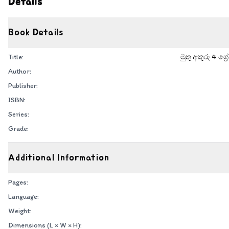
Details
Book Details
Title:
මුතු අකුරු 4 ශ්‍
Author:
Publisher:
ISBN:
Series:
Grade:
Additional Information
Pages:
Language:
Weight:
Dimensions (L × W × H):