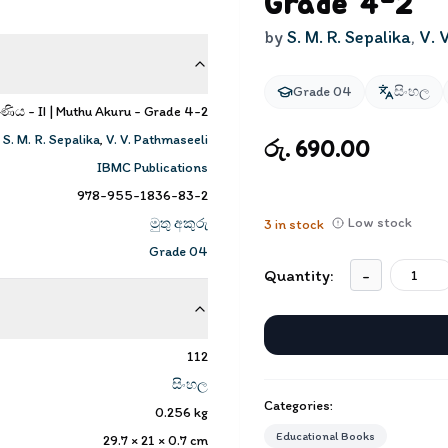
Grade 4-2
by
S. M. R. Sepalika
,
V. 
Grade 04
සිංහල
රේණිය - II | Muthu Akuru - Grade 4-2
S. M. R. Sepalika
,
V. V. Pathmaseeli
රු. 690.00
IBMC Publications
978-955-1836-83-2
Low stock
මුතු අකුරු
3
in stock
Grade 04
Quantity:
-
112
සිංහල
Categories:
0.256
kg
Educational Books
29.7 × 21 × 0.7
cm