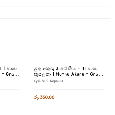
II | භාෂා
මුතු අකුරු 3 ශ්‍රේණිය - III භාෂා
 - Grade
කුසලතා | Muthu Akuru - Grade
3-3
by
S. M. R. Sepalika
රු. 350.00