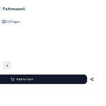
V. Pathmaseeli
112
Pages
+
Add to Cart