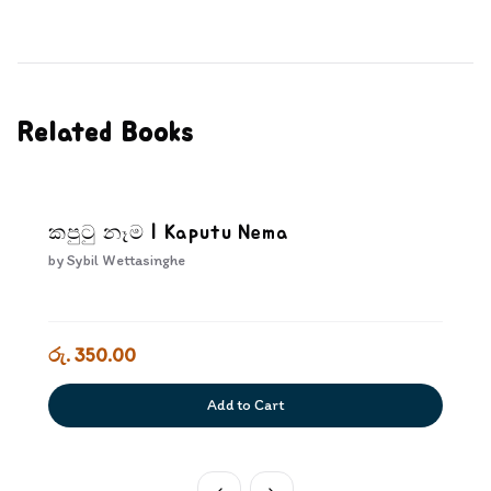
Related Books
කපුටු නෑම | Kaputu Nema
by
Sybil Wettasinghe
රු. 350.00
Add to Cart