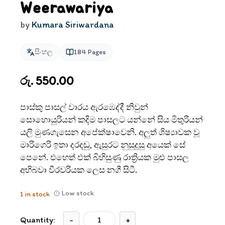
Weerawariya
by
Kumara Siriwardana
සිංහල
184
Pages
රු. 550.00
පාස්කු පාසල් වාරය ඇරඹෙද්දී නිවුන්
සොහොයුරියන් කදිම පාසලට යන්නේ සිය මිතුරියන්
යලි මුණගැසෙන අපේක්ෂාවෙනි. අලුත් ශිෂ්‍යාවක වූ
මාරිගෙරි ඉතා දරදඬු, ඇසුරට නුසුදුසු අයෙක් සේ
පෙනේ. එහෙත් එක් බිහිසුණු රාත්‍රියක මුළු පාසල
අභිබවා වීරවරියක ලෙස නගී සිටී.
Low stock
1
in stock
Quantity:
-
+