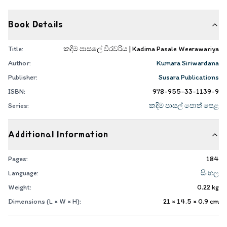
Book Details
Title:
කදිම පාසලේ වීරවරිය | Kadima Pasale Weerawariya
Author:
Kumara Siriwardana
Publisher:
Susara Publications
ISBN:
978-955-33-1139-9
Series:
කදිම පාසල් පොත් පෙළ
Additional Information
Pages:
184
Language:
සිංහල
Weight:
0.22
kg
Dimensions (L × W × H):
21 × 14.5 × 0.9
cm