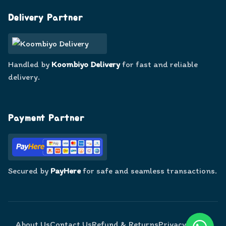
Facebook
WhatsApp
Google
Delivery Partner
Handled by
Koombiyo Delivery
for fast and reliable
delivery.
Payment Partner
Secured by
PayHere
for safe and seamless transactions.
About Us
Contact Us
Refund & Returns
Privacy Policy