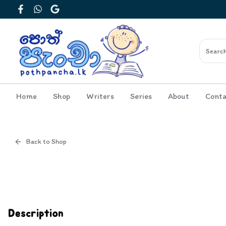
Facebook
WhatsApp
Google
Home
Shop
Writers
Series
About
Conta
Back to Shop
Cover
Inside View
Description