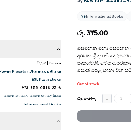
by
Ruwini Prasadini 
Informational Books
රු. 375.00
පෙනෙන නො පෙනෙන ලෝකය
අරඹන ශ්‍රී ලාංකීය දරුවන්
සැකසුවකි. මෙය ඇමරිකාවේ ව
බලය | Balaya
පොත් පෙළ සඳහා වන සම
Ruwini Prasadini Dharmawardhana
ESL Publications
Out of stock
978-955-0598-23-6
පෙනෙන නො පෙනෙන ලෝකය
Quantity:
-
Informational Books