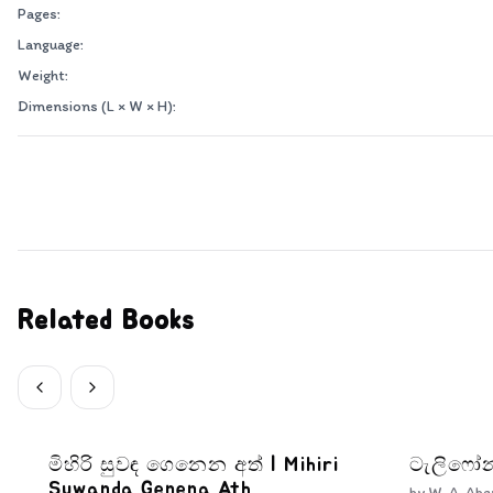
Pages:
Language:
Weight:
Dimensions (L × W × H):
Related Books
මිහිරි සුවඳ ගෙනෙන අත් | Mihiri
ටැලිෆෝන
Suwanda Genena Ath
by
W. A. Abe