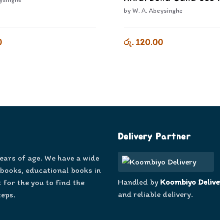
by
W. A. Abeysinghe
0
රු. 120.00
Delivery Partner
years of age. We have a wide
 books, educational books in
Handled by
Koombiyo Delive
 for the you to find the
and reliable delivery.
teps.