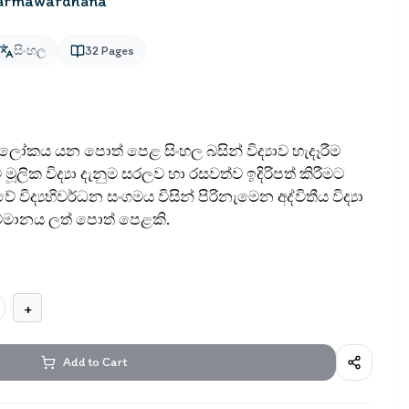
Dharmawardhana
සිංහල
32
Pages
 යන පොත් පෙළ සිංහල බසින් විද්‍යාව හැදෑරීම
ට මූලික විද්‍යා දැනුම සරලව හා රසවත්ව ඉදිරිපත් කිරීමට
ිද්‍යභිවර්ධන සංගමය විසින් පිරිනැමෙන අද්විතීය විද්‍යා
්මානය ලත් පොත් පෙළකි.
+
Add to Cart