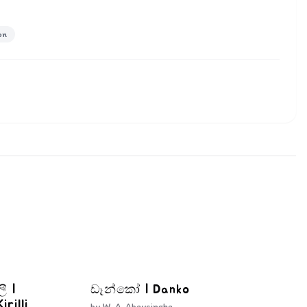
on
ී |
ඩෑන්කෝ | Danko
rilli
by
W. A. Abeysinghe