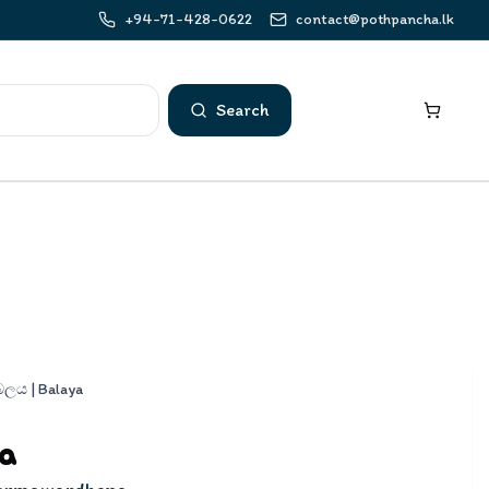
+94-71-428-0622
contact@pothpancha.lk
Search
බලය | Balaya
a