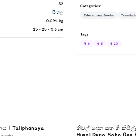
32
Categories:
සිංහල
Educational Books
Translati
0.094
kg
25 × 25 × 0.3
cm
Tags:
4-6
6-8
8-10
ය | Taliphonaya
හිවල් දෙන සහ ගී කිරිල්ල
Hiwal Dena Saha Gee Ki
ysinghe